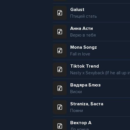
Galust
Птицей стать
Анна Асти
Верю в тебя
Mona Songz
Fall in love
Tiktok Trend
Вадяра Блюз
Виски
Straniza, Баста
Помни
Вектор А
До конца