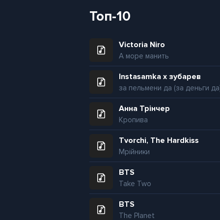
Топ-10
Victoria Niro
А море манить
Instasamka x зубарев
за пельмени да (за деньги да
Анна Трінчер
Кропива
Tvorchi, The Hardkiss
Мрійники
BTS
Take Two
BTS
The Planet