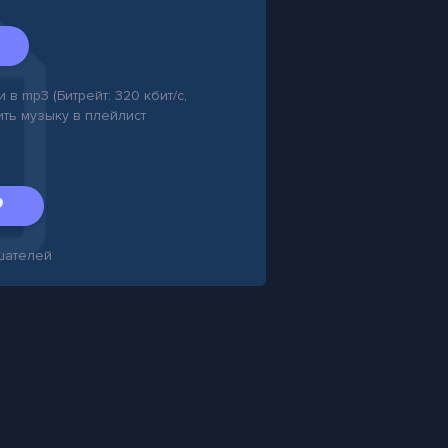
 в mp3 (Битрейт: 320 кбит/с,
ить музыку в плейлист
шателей