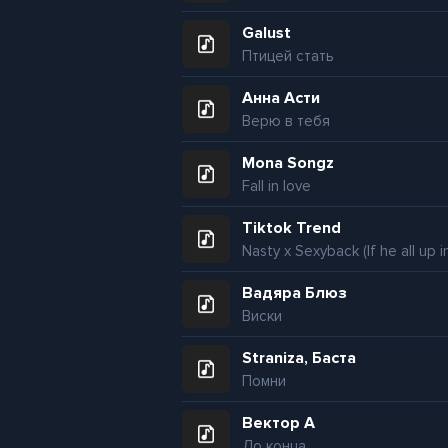
Galust
Птицей стать
Анна Асти
Верю в тебя
Mona Songz
Fall in love
Tiktok Trend
Вадяра Блюз
Виски
Straniza, Баста
Помни
Вектор А
До конца