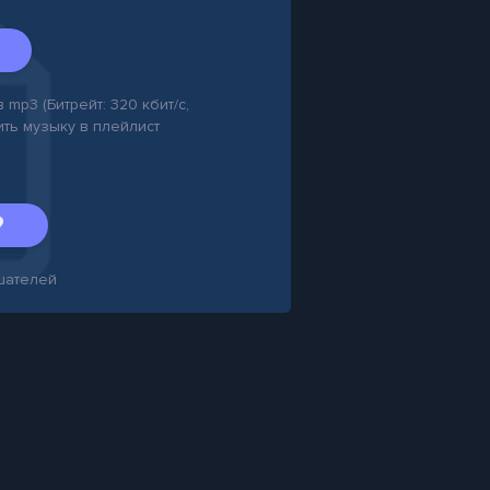
 mp3 (Битрейт: 320 кбит/с,
ить музыку в плейлист
шателей