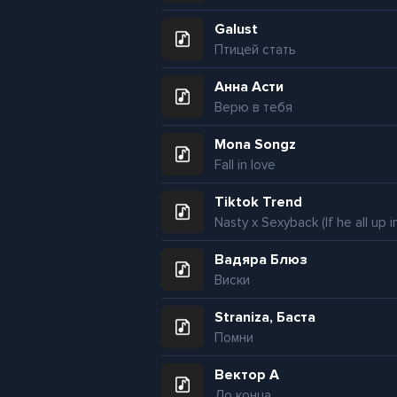
Galust
Птицей стать
Анна Асти
Верю в тебя
Mona Songz
Fall in love
Tiktok Trend
Вадяра Блюз
Виски
Straniza, Баста
Помни
Вектор А
До конца