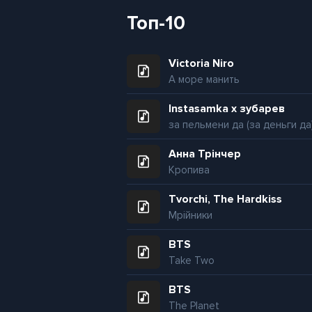
Топ-10
Victoria Niro
А море манить
Instasamka x зубарев
за пельмени да (за деньги да
Анна Трінчер
Кропива
Tvorchi, The Hardkiss
Мрійники
BTS
Take Two
BTS
The Planet