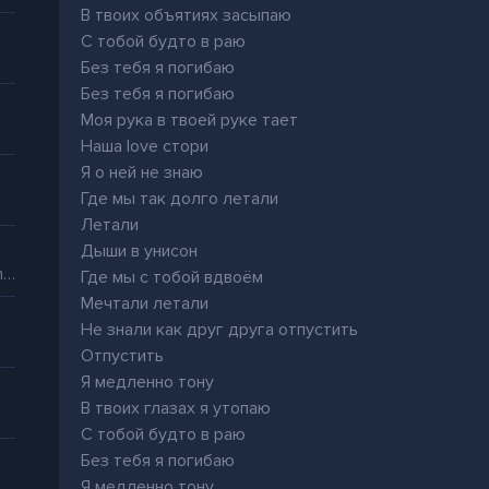
В твоих объятиях засыпаю
С тобой будто в раю
Без тебя я погибаю
Без тебя я погибаю
Моя рука в твоей руке тает
Наша love стори
Я о ней не знаю
Где мы так долго летали
Летали
Дыши в унисон
Nasty x Sexyback (If he all up in my money i ain't having that)
Где мы с тобой вдвоём
Мечтали летали
Не знали как друг друга отпустить
Отпустить
Я медленно тону
В твоих глазах я утопаю
С тобой будто в раю
Без тебя я погибаю
Я медленно тону