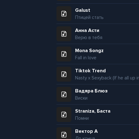
Galust
Птицей стать
Анна Асти
Верю в тебя
Mona Songz
Fall in love
Tiktok Trend
Вадяра Блюз
Виски
Straniza, Баста
Помни
Вектор А
До конца