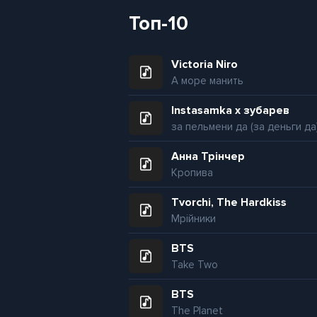
Топ-10
Victoria Niro
А море манить
Instasamka x зубарев
за пельмени да (за деньги да
Анна Трінчер
Кропива
Tvorchi, The Hardkiss
Мрійники
BTS
Take Two
BTS
The Planet