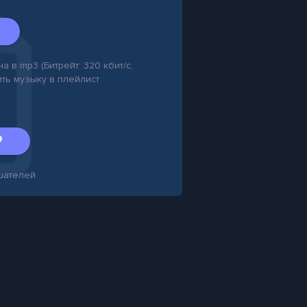
 в mp3 (Битрейт: 320 кбит/с,
ить музыку в плейлист
шателей