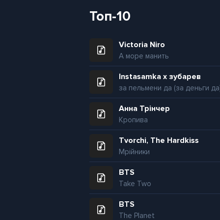
Топ-10
Victoria Niro
А море манить
Instasamka x зубарев
за пельмени да (за деньги да
Анна Трінчер
Кропива
Tvorchi, The Hardkiss
Мрійники
BTS
Take Two
BTS
The Planet