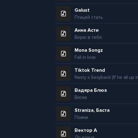
Galust
Птицей стать
Анна Асти
Верю в тебя
Mona Songz
Fall in love
Tiktok Trend
Вадяра Блюз
Виски
Straniza, Баста
Помни
Вектор А
До конца