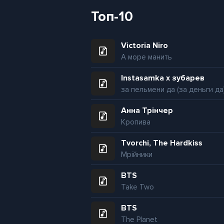
Топ-10
Victoria Niro
А море манить
Instasamka x зубарев
за пельмени да (за деньги да
Анна Трінчер
Кропива
Tvorchi, The Hardkiss
Мрійники
BTS
Take Two
BTS
The Planet