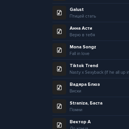
Galust
Птицей стать
Анна Асти
Верю в тебя
Mona Songz
Fall in love
Tiktok Trend
Вадяра Блюз
Виски
Straniza, Баста
Помни
Вектор А
До конца