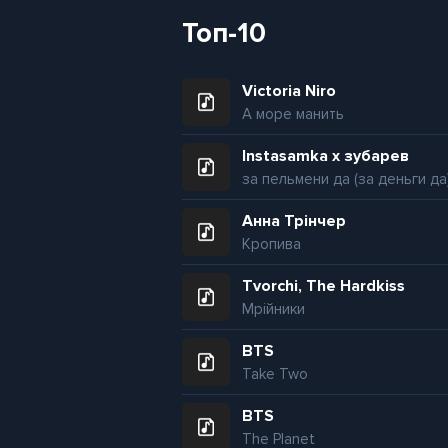
Топ-10
Victoria Niro
А море манить
Instasamka x зубарев
за пельмени да (за деньги да
Анна Трінчер
Кропива
Tvorchi, The Hardkiss
Мрійники
BTS
Take Two
BTS
The Planet