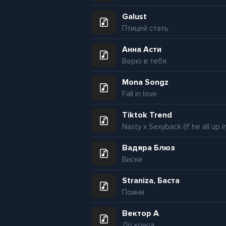
Galust
Птицей стать
Анна Асти
Верю в тебя
Mona Songz
Fall in love
Tiktok Trend
Вадяра Блюз
Виски
Straniza, Баста
Помни
Вектор А
До конца