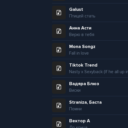
Galust
Птицей стать
Анна Асти
Верю в тебя
Mona Songz
Fall in love
Tiktok Trend
Вадяра Блюз
Виски
Straniza, Баста
Помни
Вектор А
До конца