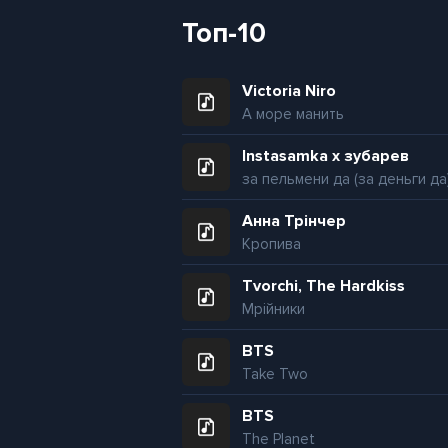
Топ-10
Victoria Niro
А море манить
Instasamka x зубарев
за пельмени да (за деньги да
Анна Трінчер
Кропива
Tvorchi, The Hardkiss
Мрійники
BTS
Take Two
BTS
The Planet