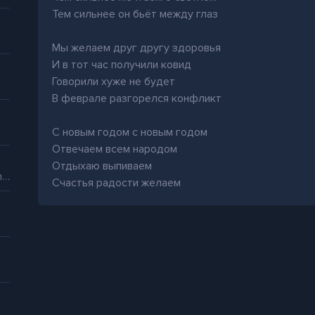
Тем сильнее он бьёт между глаз
Мы желаем друг другу здоровья
И в тот час получили ковид
Говорили хуже не будет
В феврале разгорелся конфликт
С новым годом с новым годом
Отвечаем всем народом
Отдыхаю выпиваем
Nasty x Sexyback (If he all up in my money i ain't having that)
Счастья радости желаем