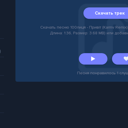
Скачать трек
Скачать песню 100лиця - Привіт (Karmv Remix) 
Длина: 1:36, Размер: 3.68 MB) или добав
)
Песня понравилось
1
слуш