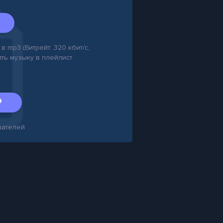
в mp3 (Битрейт: 320 кбит/с,
ить музыку в плейлист
ателей