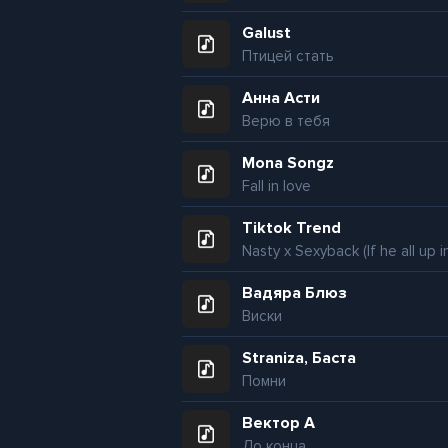
Galust
Птицей стать
Анна Асти
Верю в тебя
Mona Songz
Fall in love
Tiktok Trend
Вадяра Блюз
Виски
Straniza, Баста
Помни
Вектор А
До конца