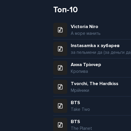
Топ-10
Victoria Niro
А море манить
Instasamka x зубарев
за пельмени да (за деньги да
Анна Трінчер
Кропива
Tvorchi, The Hardkiss
Мрійники
BTS
Take Two
BTS
The Planet