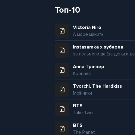
Топ-10
Victoria Niro
А море манить
Instasamka x зубарев
за пельмени да (за деньги да
Анна Трінчер
Кропива
Tvorchi, The Hardkiss
Мрійники
BTS
Take Two
BTS
The Planet