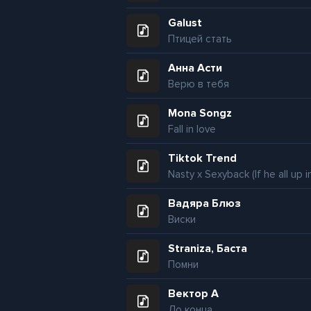
Galust
Птицей стать
Анна Асти
Верю в тебя
Mona Songz
Fall in love
Tiktok Trend
Вадяра Блюз
Виски
Straniza, Баста
Помни
Вектор А
До конца