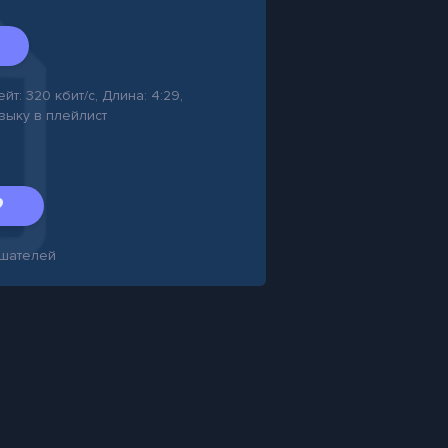
йт: 320 кбит/с, Длина: 4:29,
узыку в плейлист
шателей