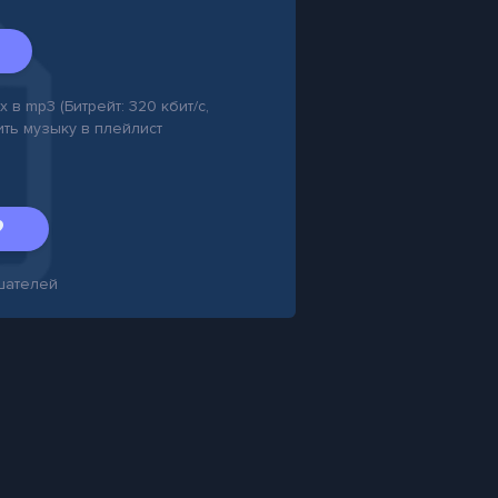
 в mp3 (Битрейт: 320 кбит/с,
ить музыку в плейлист
шателей