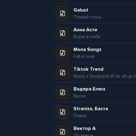
Galust
Птицей стать
Анна Асти
Верю в тебя
Mona Songz
Fall in love
Tiktok Trend
Вадяра Блюз
Виски
Straniza, Баста
Помни
Вектор А
До конца