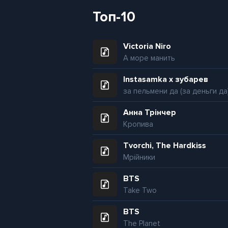
Топ-10
Victoria Niro
А море манить
Instasamka x зубарев
за пельмени да (за деньги да
Анна Трінчер
Кропива
Tvorchi, The Hardkiss
Мрійники
BTS
Take Two
BTS
The Planet