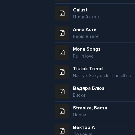
Galust
Птицей стать
Анна Асти
Верю в тебя
Mona Songz
Fall in love
Tiktok Trend
Вадяра Блюз
Виски
Straniza, Баста
Помни
Вектор А
До конца