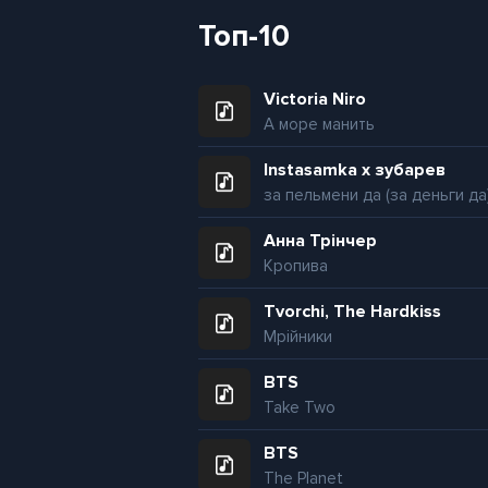
Топ-10
Victoria Niro
А море манить
Instasamka x зубарев
за пельмени да (за деньги да
Анна Трінчер
Кропива
Tvorchi, The Hardkiss
Мрійники
BTS
Take Two
BTS
The Planet