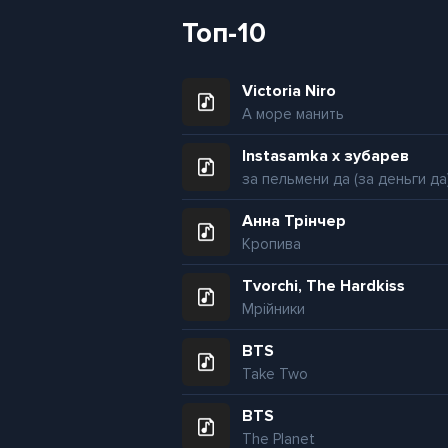
Топ-10
Victoria Niro
А море манить
Instasamka x зубарев
за пельмени да (за деньги да
Анна Трінчер
Кропива
Tvorchi, The Hardkiss
Мрійники
BTS
Take Two
BTS
The Planet