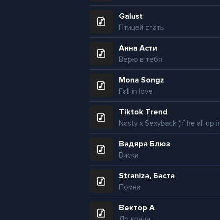
Galust
Птицей стать
Анна Асти
Верю в тебя
Mona Songz
Fall in love
Tiktok Trend
Вадяра Блюз
Виски
Straniza, Баста
Помни
Вектор А
До конца